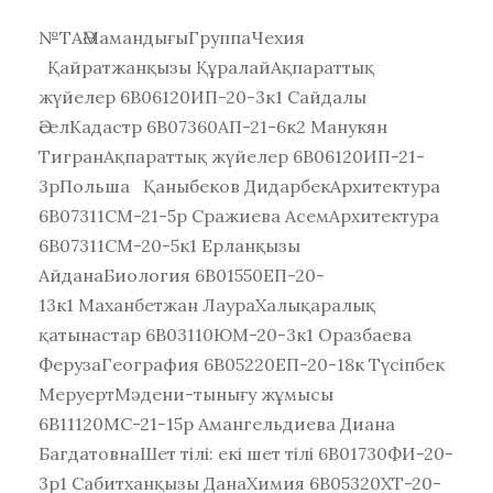
№ТАӘМамандығыГруппаЧехия
Қайратжанқызы ҚұралайАқпараттық
жүйелер 6В06120ИП-20-3к1 Сайдалы
ӘселКадастр 6B07360АП-21-6к2 Манукян
ТигранАқпараттық жүйелер 6В06120ИП-21-
3рПольша Қаныбеков ДидарбекАрхитектура
6В07311СМ-21-5р Сражиева АсемАрхитектура
6В07311СМ-20-5к1 Ерланқызы
АйданаБиология 6В01550ЕП-20-
13к1 Маханбетжан ЛаураХалықаралық
қатынастар 6В03110ЮМ-20-3к1 Оразбаева
ФерузаГеография 6B05220ЕП-20-18к Түсіпбек
МеруертМәдени-тынығу жұмысы
6В11120МС-21-15р Амангельдиева Диана
БагдатовнаШет тілі: екі шет тілі 6В01730ФИ-20-
3р1 Сабитханқызы ДанаХимия 6В05320ХТ-20-