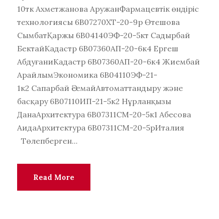
10тк Ахметжанова АружанФармацевтік өндіріс
технологиясы 6B07270ХТ-20-9р Өтешова
СымбатҚаржы 6B04140ЭФ-20-5кт Садырбай
БектайКадастр 6B07360АП-20-6к4 Ергеш
АбдуғаниКадастр 6B07360АП-20-6к4 Жиембай
АрайлымЭкономика 6В04110ЭФ-21-
1к2 Сапарбай ӘсемайАвтоматтандыру және
басқару 6В07110ИП-21-5к2 Нұрланқызы
ДанаАрхитектура 6В07311СМ-20-5к1 Абесова
АидаАрхитектура 6В07311СМ-20-5рИталия
Төлепберген...
Read More