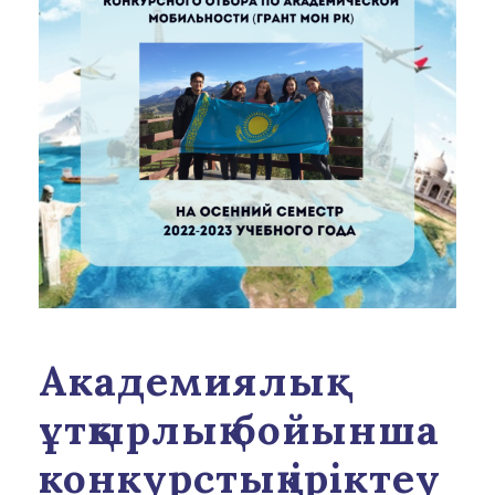
Академиялық
ұтқырлық бойынша
конкурстық іріктеу