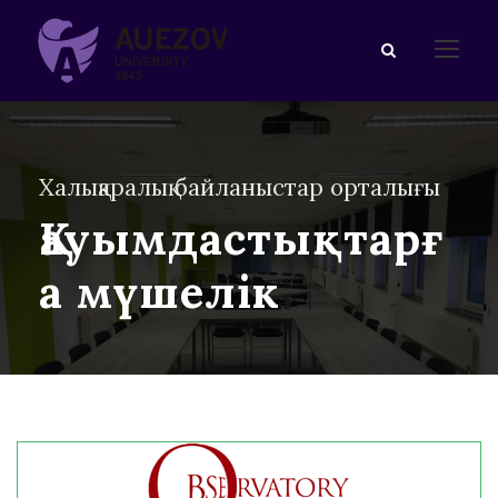
Халықаралық байланыстар орталығы
Қауымдастықтарғ
а мүшелік