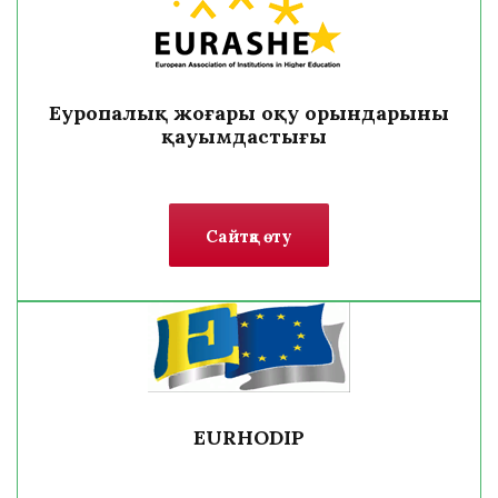
Еуропалық жоғары оқу орындарының
қауымдастығы
Сайтқа өту
EURHODIP