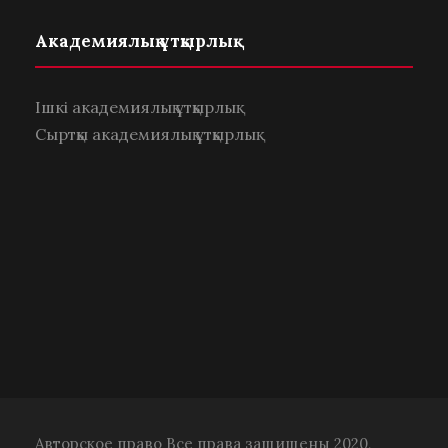
Академиялық ұтқырлық
Ішкі академиялық ұтқырлық
Сыртқы академиялық ұтқырлық
Авторское право Все права защищены 2020,