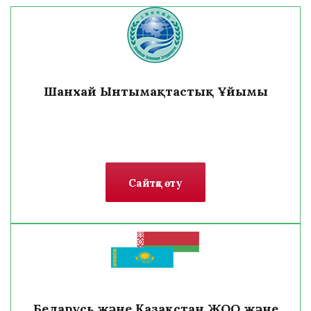
Шанхай Ынтымақтастық Ұйымы
Сайтқа өту
Беларусь және Қазақстан ЖОО және