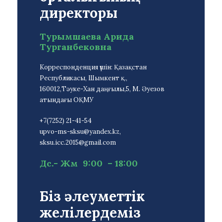
директоры
Турымшаева Арида
Турганбековна
Корреспонденция үшін: Қазақстан
Республикасы, Шымкент қ.,
160012,Тәуке-Хан даңғылы,5, М. Әуезов
атындағы ОҚМУ
+7(7252) 21-41-54
upvo-ms-sksu@yandex.kz,
sksu.icc.2015@gmail.com
Дс.- Жм 9:00 – 18:00
Біз әлеуметтік
желілердеміз