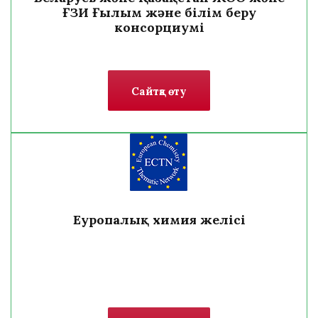
ҒЗИ Ғылым және білім беру
консорциумі
Сайтқа өту
Еуропалық химия желісі