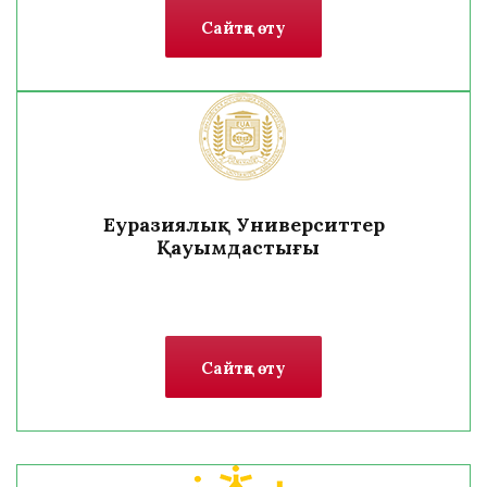
Сайтқа өту
Еуразиялық Университтер
Қауымдастығы
Сайтқа өту