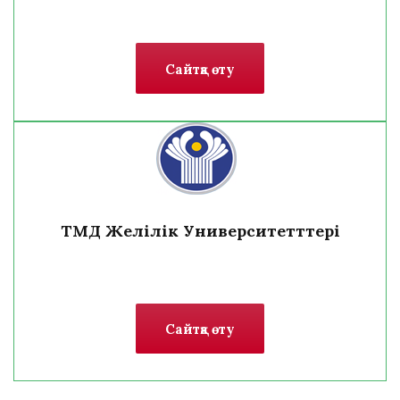
Сайтқа өту
ТМД Желілік Университетттері
Сайтқа өту