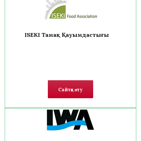
ISEKI Тамақ Қауымдастығы
Сайтқа өту