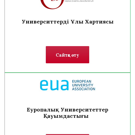
Университтердің Ұлы Хартиясы
Сайтқа өту
Еуропалық Университеттер
Қауымдастығы