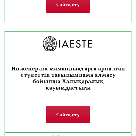
Сайтқа өту
Инженерлік мамандықтарға арналған
студеттік тағылымдама алмасу
бойынша Халықаралық
қауымдастығы
Сайтқа өту