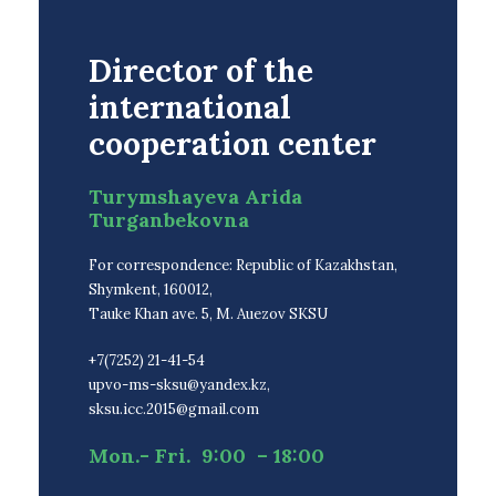
Director of the
international
cooperation center
Turymshayeva Arida
Turganbekovna
For correspondence: Republic of Kazakhstan,
Shymkent, 160012,
Tauke Khan ave. 5, M. Auezov SKSU
+7(7252) 21-41-54
upvo-ms-sksu@yandex.kz,
sksu.icc.2015@gmail.com
Mon.- Fri. 9:00 – 18:00